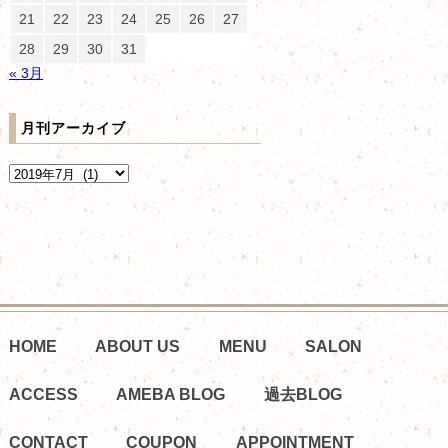
21
22
23
24
25
26
27
28
29
30
31
« 3月
月刊アーカイブ
HOME
ABOUT US
MENU
SALON
ACCESS
AMEBA BLOG
過去BLOG
CONTACT
COUPON
APPOINTMENT