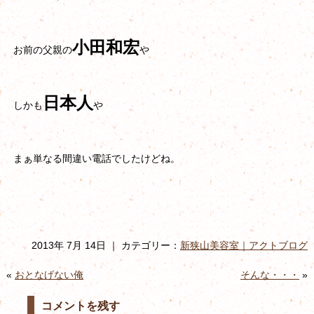
小田和宏
お前の父親の
や
日本人
しかも
や
まぁ単なる間違い電話でしたけどね。
2013年 7月 14日 ｜ カテゴリー：
新狭山美容室｜アクトブログ
«
おとなげない俺
そんな・・・
»
コメントを残す