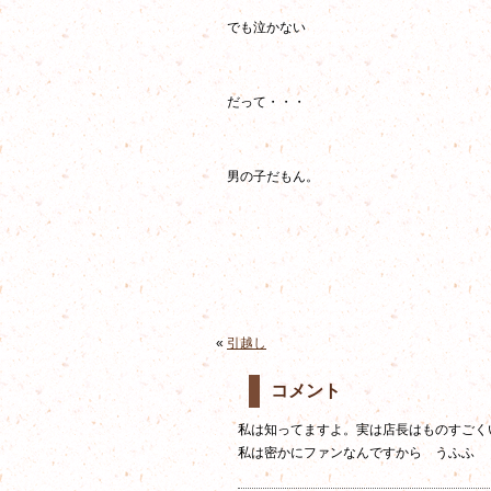
でも泣かない
だって・・・
男の子だもん。
«
引越し
コメント
私は知ってますよ。実は店長はものすごく
私は密かにファンなんですから うふふ