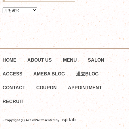
HOME
ABOUT US
MENU
SALON
ACCESS
AMEBA BLOG
過去BLOG
CONTACT
COUPON
APPOINTMENT
RECRUIT
sp-lab
- Copyright (c) Act 2024 Presented by