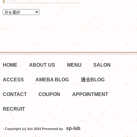
HOME
ABOUT US
MENU
SALON
ACCESS
AMEBA BLOG
過去BLOG
CONTACT
COUPON
APPOINTMENT
RECRUIT
sp-lab
- Copyright (c) Act 2024 Presented by