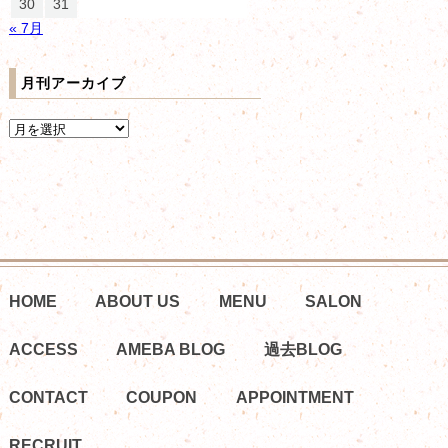
30
31
« 7月
月刊アーカイブ
HOME
ABOUT US
MENU
SALON
ACCESS
AMEBA BLOG
過去BLOG
CONTACT
COUPON
APPOINTMENT
RECRUIT