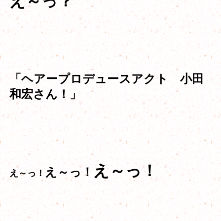
え～っ？
「ヘアープロデュースアクト 小田
和宏さん！」
え～っ！
え～っ！
え～っ！