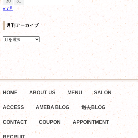
30
31
« 7月
月刊アーカイブ
HOME
ABOUT US
MENU
SALON
ACCESS
AMEBA BLOG
過去BLOG
CONTACT
COUPON
APPOINTMENT
RECRUIT