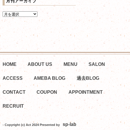
月刊アーカイブ
HOME
ABOUT US
MENU
SALON
ACCESS
AMEBA BLOG
過去BLOG
CONTACT
COUPON
APPOINTMENT
RECRUIT
sp-lab
- Copyright (c) Act 2024 Presented by