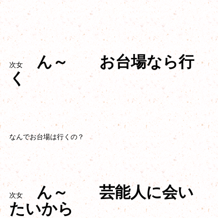
ん～ お台場なら行
次女
く
なんでお台場は行くの？
ん～ 芸能人に会い
次女
たいから