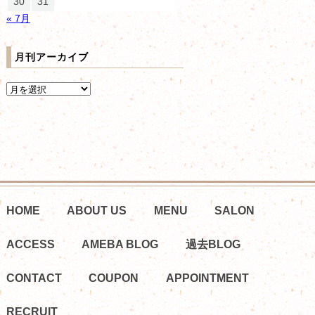
30
31
« 7月
月刊アーカイブ
HOME
ABOUT US
MENU
SALON
ACCESS
AMEBA BLOG
過去BLOG
CONTACT
COUPON
APPOINTMENT
RECRUIT