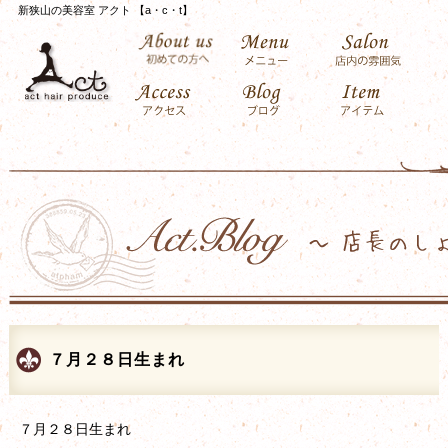
新狭山の美容室 アクト 【a・c・t】
７月２８日生まれ
７月２８日生まれ