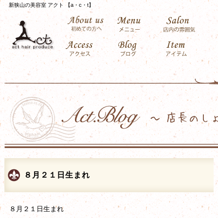
新狭山の美容室 アクト 【a・c・t】
８月２１日生まれ
８月２１日生まれ