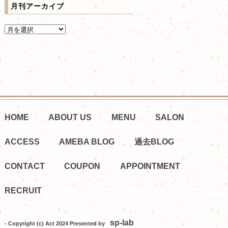
月刊アーカイブ
HOME
ABOUT US
MENU
SALON
ACCESS
AMEBA BLOG
過去BLOG
CONTACT
COUPON
APPOINTMENT
RECRUIT
sp-lab
- Copyright (c) Act 2024 Presented by