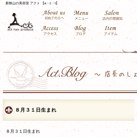
新狭山の美容室 アクト 【a・c・t】
８月３１日生まれ
８月３１日生まれ