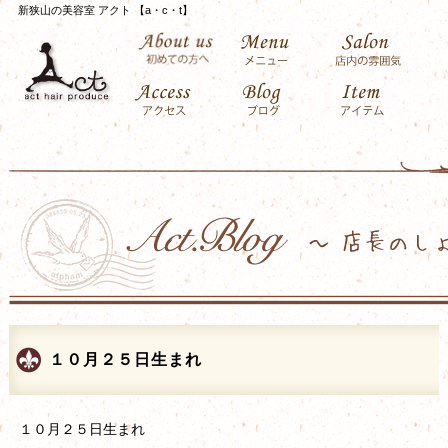
新狭山の美容室 アクト 【a・c・t】
１０月２５日生まれ
１０月２５日生まれ