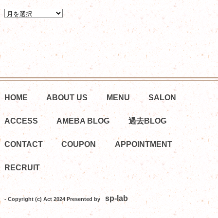
HOME
ABOUT US
MENU
SALON
ACCESS
AMEBA BLOG
過去BLOG
CONTACT
COUPON
APPOINTMENT
RECRUIT
sp-lab
- Copyright (c) Act 2024 Presented by