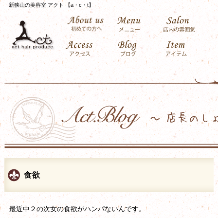
新狭山の美容室 アクト 【a・c・t】
食欲
最近中２の次女の食欲がハンパないんです。