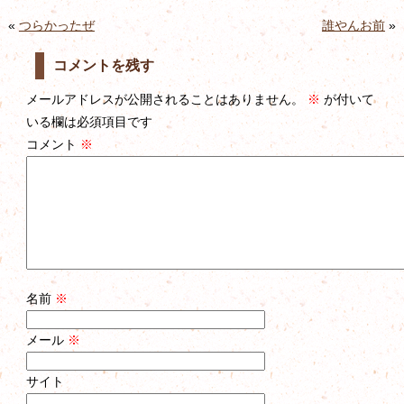
«
つらかったぜ
誰やんお前
»
コメントを残す
メールアドレスが公開されることはありません。
※
が付いて
いる欄は必須項目です
コメント
※
名前
※
メール
※
サイト