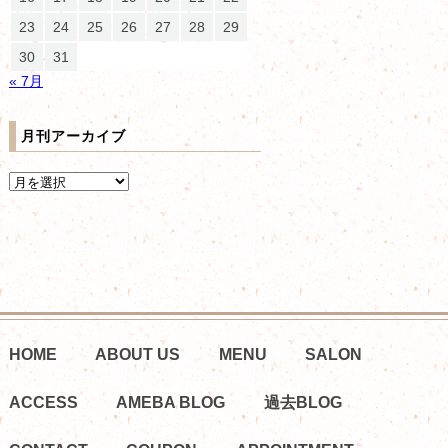
23
24
25
26
27
28
29
30
31
« 7月
月刊アーカイブ
HOME
ABOUT US
MENU
SALON
ACCESS
AMEBA BLOG
過去BLOG